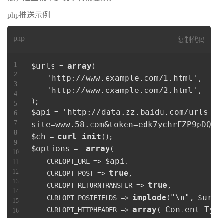
php推送示例
php
复制代码
1
$urls
array
 = 
(

2
'http://www.example.com/1.html'
,

3
'http://www.example.com/2.html'
,

4
5
$api
'http://data.zz.baidu.com/urls

 = 
6
7
site=www.58.com&token=edk7ychrEZP9pDQD
8
$ch
curl_init
 = 
9
$options
array
 =  
(

10
$api
    CURLOPT_URL => 
,

11
12
true
    CURLOPT_POST => 
,

13
true
    CURLOPT_RETURNTRANSFER => 
,

14
implode
"\n"
$url
    CURLOPT_POSTFIELDS => 
(
, 
15
array
'Content-Ty
    CURLOPT_HTTPHEADER => 
(
16